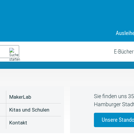
Ausleih
9. Juli bis zum 19. August
s neue Sommerferienprogr
E-Bücher
Sie finden uns 3
MakerLab
Hamburger Stadt
Kitas und Schulen
Unsere Stando
Kontakt