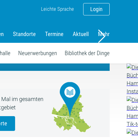
Leichte Sprache
Login
en
Standorte
Termine
Aktuell
Mehr
amm
halle
Neuerwerbungen
Bibliothek der Dinge
5 Mal im gesamten
gebiet
rte