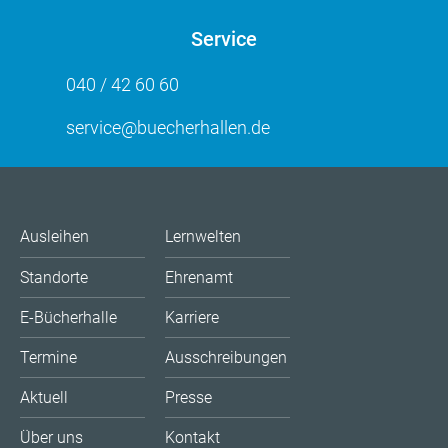
Service
040 / 42 60 60
service@buecherhallen.de
Ausleihen
Lernwelten
Standorte
Ehrenamt
E-Bücherhalle
Karriere
Termine
Ausschreibungen
Aktuell
Presse
Über uns
Kontakt