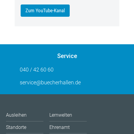
Zum YouTube-Kanal
Service
040 / 42 60 60
service@buecherhallen.de
Ausleihen
Lernwelten
Standorte
Ehrenamt