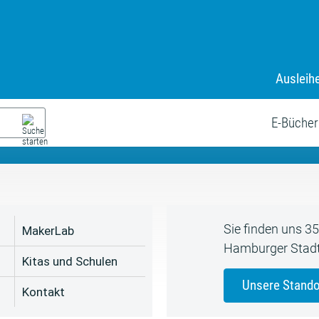
Ausleih
9. Juli bis zum 19. August
s neue Sommerferienprogr
E-Bücher
Sie finden uns 3
MakerLab
Hamburger Stadt
Kitas und Schulen
Unsere Stando
Kontakt