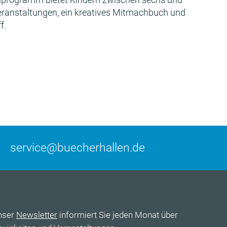
Veranstaltungen, ein kreatives Mitmachbuch und
f.
service@buecherhallen.de
nser
Newsletter
informiert Sie jeden Monat über