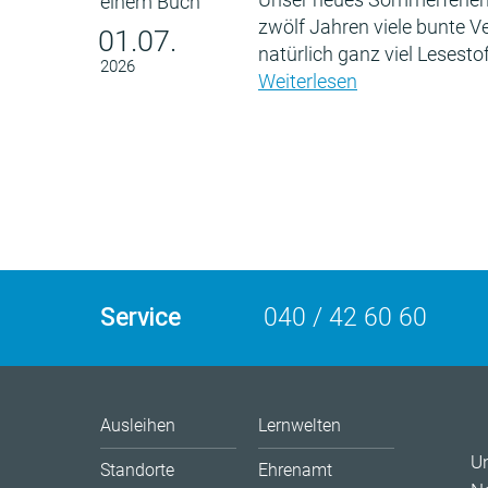
zwölf Jahren viele bunte 
01.07.
natürlich ganz viel Lesestof
2026
Weiterlesen
Service
040 / 42 60 60
Ausleihen
Lernwelten
U
Standorte
Ehrenamt