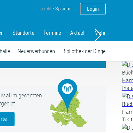
Leichte Sprache
Login
en
Standorte
Termine
Aktuell
Mehr
amm
halle
Neuerwerbungen
Bibliothek der Dinge
5 Mal im gesamten
gebiet
rte