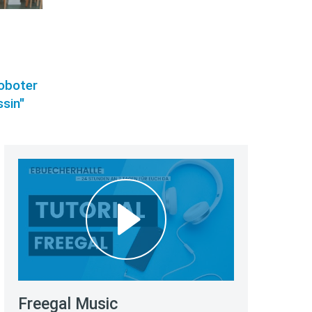
roboter
sin"
Freegal Music