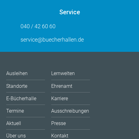
Service
040 / 42 60 60
service@buecherhallen.de
Ausleihen
Lernwelten
Standorte
Ehrenamt
E-Bücherhalle
Karriere
Termine
Ausschreibungen
Aktuell
Presse
Über uns
Kontakt