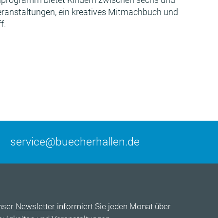
Veranstaltungen, ein kreatives Mitmachbuch und
f.
service@buecherhallen.de
nser
Newsletter
informiert Sie jeden Monat über