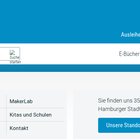
Ausleih
9. Juli bis zum 19. August
s neue Sommerferienprogr
E-Bücher
Sie finden uns 3
MakerLab
Hamburger Stadt
Kitas und Schulen
Unsere Stando
Kontakt