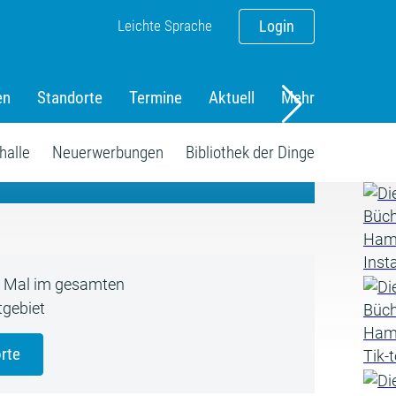
Leichte Sprache
Login
en
Standorte
Termine
Aktuell
Mehr
amm
halle
Neuerwerbungen
Bibliothek der Dinge
5 Mal im gesamten
gebiet
rte