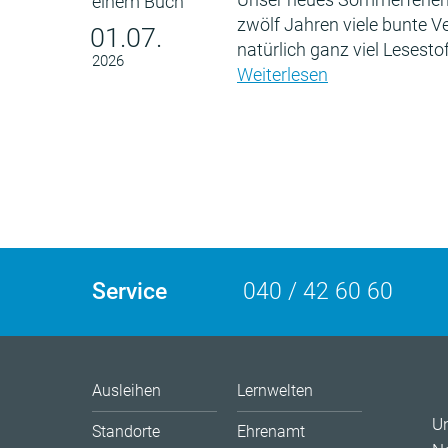
zwölf Jahren viele bunte 
01.07.
natürlich ganz viel Lesestof
2026
Weiterlesen
Service
040 / 42 60 60
Ausleihen
Lernwelten
U
Standorte
Ehrenamt