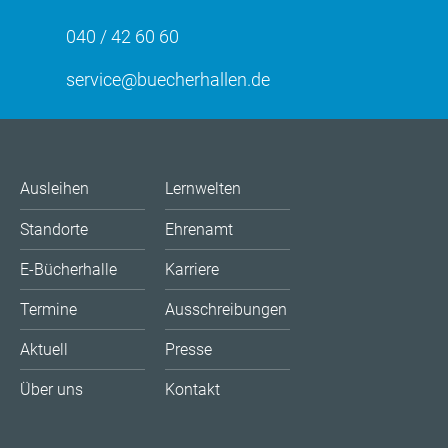
040 / 42 60 60
service@buecherhallen.de
Ausleihen
Lernwelten
Standorte
Ehrenamt
E-Bücherhalle
Karriere
Termine
Ausschreibungen
Aktuell
Presse
Über uns
Kontakt