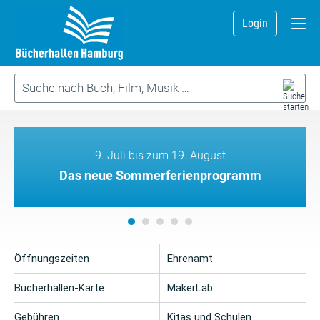
Login
9. Juli bis zum 19. August
Das neue Sommerferienprogramm
Öffnungszeiten
Ehrenamt
Bücherhallen-Karte
MakerLab
Gebühren
Kitas und Schulen