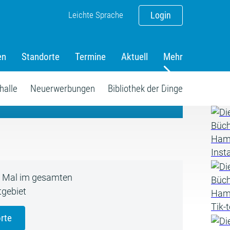
Leichte Sprache
Login
en
Standorte
Termine
Aktuell
Mehr
amm
halle
Neuerwerbungen
Bibliothek der Dinge
5 Mal im gesamten
gebiet
rte