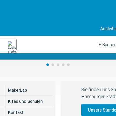
Ausleih
9. Juli bis zum 19. August
s neue Sommerferienprogr
E-Bücher
Sie finden uns 3
MakerLab
Hamburger Stadt
Kitas und Schulen
Unsere Stando
Kontakt