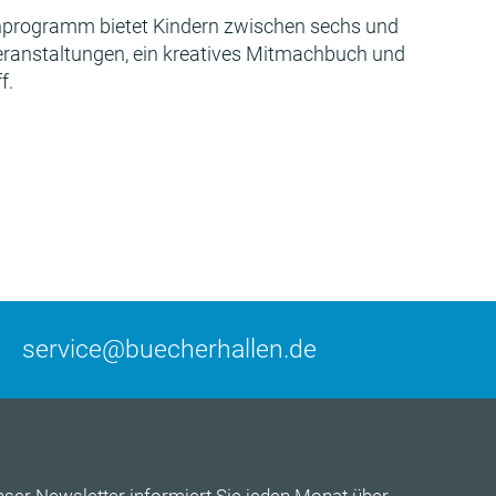
programm bietet Kindern zwischen sechs und
Veranstaltungen, ein kreatives Mitmachbuch und
f.
service@buecherhallen.de
nser
Newsletter
informiert Sie jeden Monat über