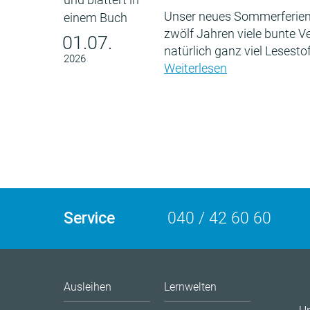
Unser neues Sommerferien
zwölf Jahren viele bunte 
01.07.
natürlich ganz viel Lesestof
2026
Weiterlesen
Service
040 / 42 60 60
Ausleihen
Lernwelten
U