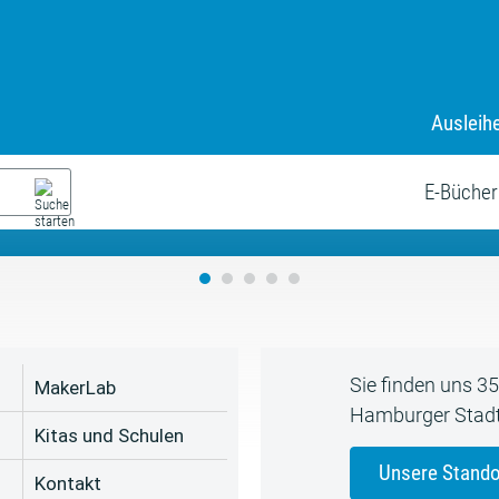
Ausleih
9. Juli bis zum 19. August
s neue Sommerferienprogr
E-Bücher
Sie finden uns 3
MakerLab
Hamburger Stadt
Kitas und Schulen
Unsere Stando
Kontakt