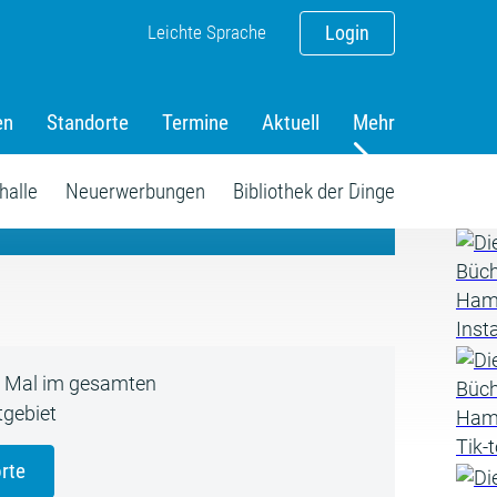
Leichte Sprache
Login
en
Standorte
Termine
Aktuell
Mehr
amm
halle
Neuerwerbungen
Bibliothek der Dinge
5 Mal im gesamten
gebiet
rte