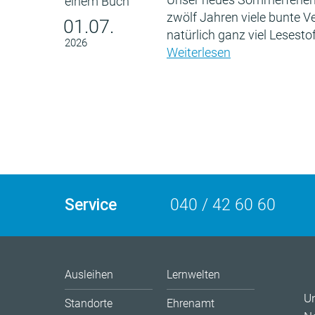
zwölf Jahren viele bunte 
01.07.
natürlich ganz viel Lesestof
2026
Weiterlesen
Service
040 / 42 60 60
Ausleihen
Lernwelten
U
Standorte
Ehrenamt