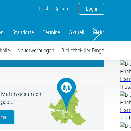
Leichte Sprache
Login
en
Standorte
Termine
Aktuell
Mehr
amm
halle
Neuerwerbungen
Bibliothek der Dinge
5 Mal im gesamten
gebiet
rte