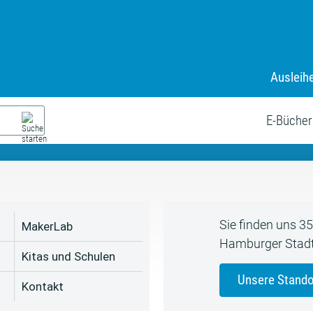
Ausleih
9. Juli bis zum 19. August
s neue Sommerferienprogr
E-Bücher
Sie finden uns 3
MakerLab
Hamburger Stadt
Kitas und Schulen
Unsere Stando
Kontakt