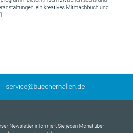
Veranstaltungen, ein kreatives Mitmachbuch und
f.
service@buecherhallen.de
nser
Newsletter
informiert Sie jeden Monat über