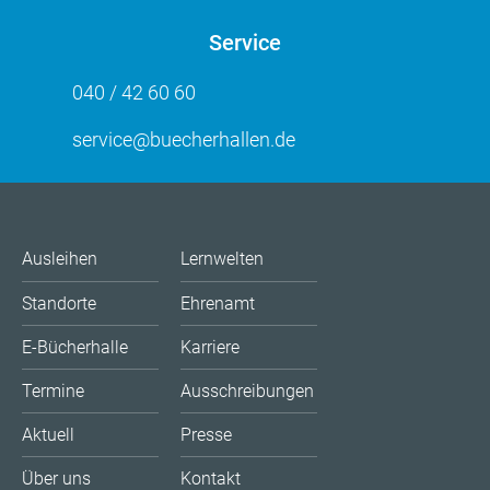
Service
040 / 42 60 60
service@buecherhallen.de
Ausleihen
Lernwelten
Standorte
Ehrenamt
E-Bücherhalle
Karriere
Termine
Ausschreibungen
Aktuell
Presse
Über uns
Kontakt