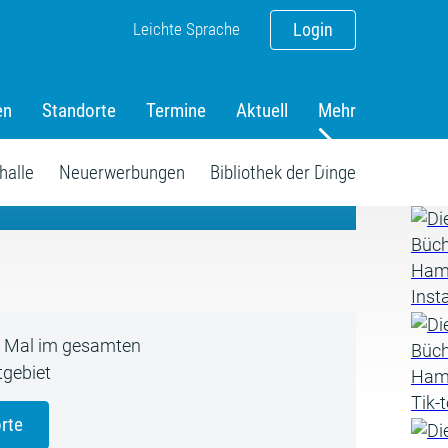
Leichte Sprache
Login
en
Standorte
Termine
Aktuell
Mehr
amm
halle
Neuerwerbungen
Bibliothek der Dinge
5 Mal im gesamten
gebiet
rte