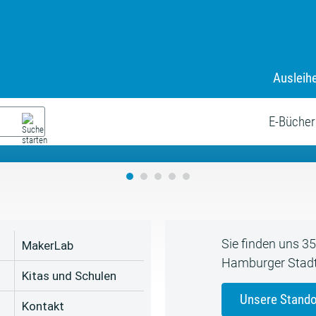
Ausleih
9. Juli bis zum 19. August
s neue Sommerferienprogr
E-Bücher
Sie finden uns 3
MakerLab
Hamburger Stadt
Kitas und Schulen
Unsere Stando
Kontakt