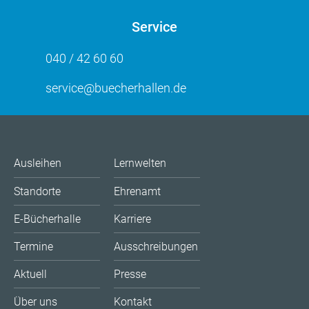
Service
040 / 42 60 60
service@buecherhallen.de
Ausleihen
Lernwelten
Standorte
Ehrenamt
E-Bücherhalle
Karriere
Termine
Ausschreibungen
Aktuell
Presse
Über uns
Kontakt