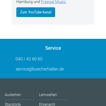
Hamburg und
Freegal Music
.
Zum YouTube-Kanal
Service
040 / 42 60 60
service@buecherhallen.de
Ausleihen
Lernwelten
Standorte
Ehrenamt