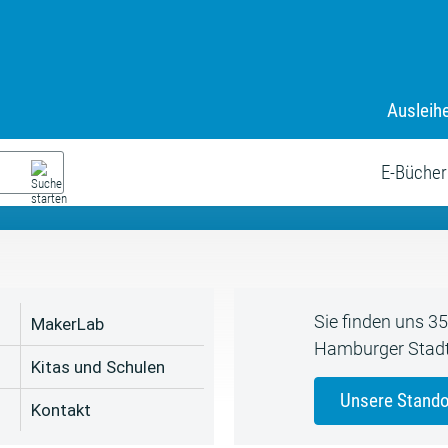
Ausleih
9. Juli bis zum 19. August
s neue Sommerferienprogr
E-Bücher
Sie finden uns 3
MakerLab
Hamburger Stadt
Kitas und Schulen
Unsere Stando
Kontakt