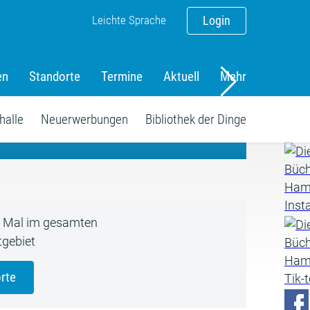
Leichte Sprache
Login
en
Standorte
Termine
Aktuell
Mehr
amm
halle
Neuerwerbungen
Bibliothek der Dinge
5 Mal im gesamten
gebiet
rte