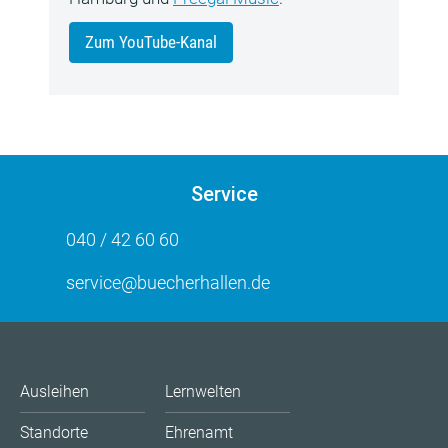
Zum YouTube-Kanal
Service
040 / 42 60 60
service@buecherhallen.de
Ausleihen
Lernwelten
Standorte
Ehrenamt