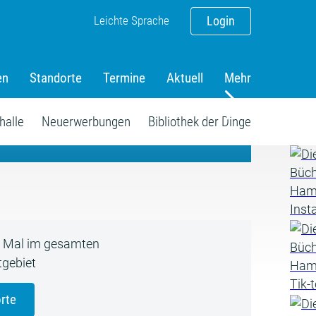
Leichte Sprache
Login
en
Standorte
Termine
Aktuell
Mehr
amm
halle
Neuerwerbungen
Bibliothek der Dinge
5 Mal im gesamten
gebiet
rte