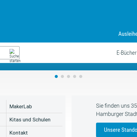
Ausleih
9. Juli bis zum 19. August
s neue Sommerferienprogr
E-Bücher
Sie finden uns 3
MakerLab
Hamburger Stadt
Kitas und Schulen
Unsere Stando
Kontakt