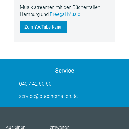
Musik streamen mit den Bücherhallen
Hamburg und
Freegal Music
.
Zum YouTube-Kanal
Service
040 / 42 60 60
service@buecherhallen.de
Ausleihen
Lernwelten