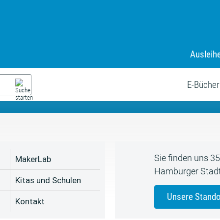
Ausleih
9. Juli bis zum 19. August
s neue Sommerferienprogr
E-Bücher
Sie finden uns 3
MakerLab
Hamburger Stadt
Kitas und Schulen
Unsere Stando
Kontakt