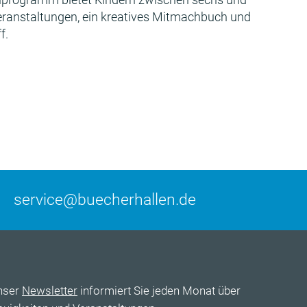
Veranstaltungen, ein kreatives Mitmachbuch und
f.
service@buecherhallen.de
nser
Newsletter
informiert Sie jeden Monat über