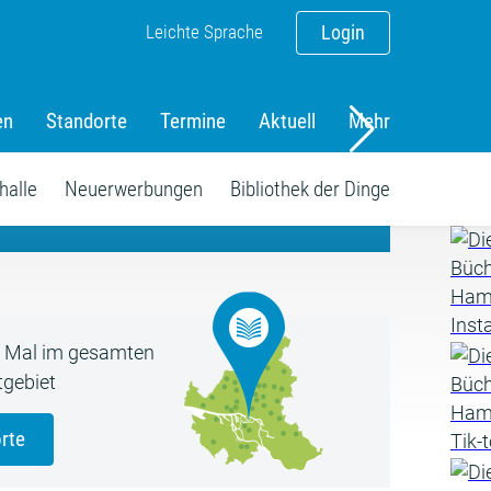
Leichte Sprache
Login
en
Standorte
Termine
Aktuell
Mehr
amm
halle
Neuerwerbungen
Bibliothek der Dinge
5 Mal im gesamten
gebiet
rte