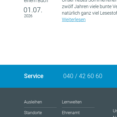
zwölf Jahren viele bunte 
01.07.
natürlich ganz viel Lesestof
2026
Weiterlesen
Service
040 / 42 60 60
Ausleihen
Lernwelten
U
Standorte
Ehrenamt