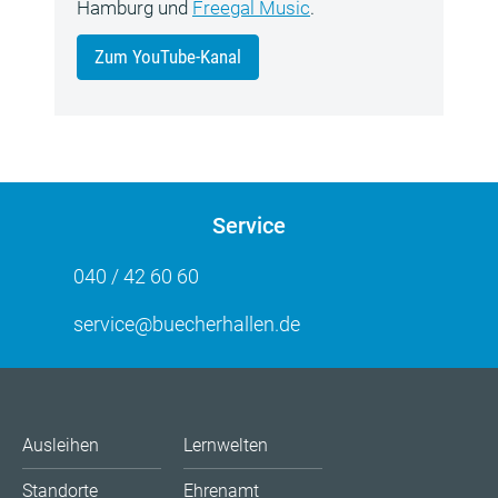
Hamburg und
Freegal Music
.
Zum YouTube-Kanal
Service
040 / 42 60 60
service@buecherhallen.de
Ausleihen
Lernwelten
Standorte
Ehrenamt