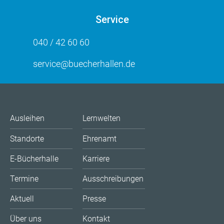
Service
040 / 42 60 60
service@buecherhallen.de
Ausleihen
Lernwelten
Standorte
Ehrenamt
E-Bücherhalle
Karriere
Termine
Ausschreibungen
Aktuell
Presse
Über uns
Kontakt