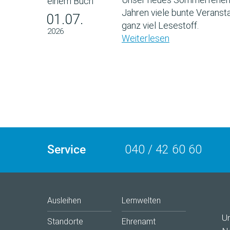
Jahren viele bunte Veransta
01.07.
ganz viel Lesestoff.
2026
Weiterlesen
Service
040 / 42 60 60
Ausleihen
Lernwelten
U
Standorte
Ehrenamt