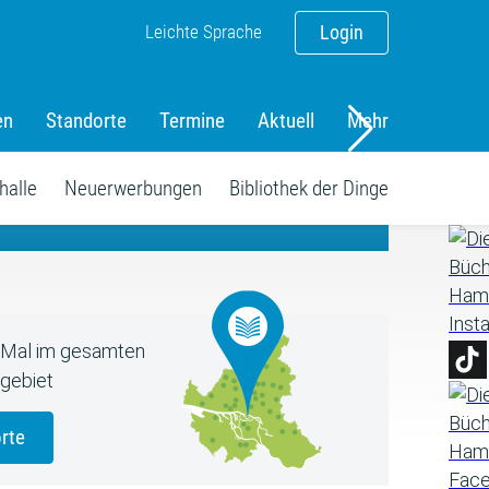
Leichte Sprache
Login
en
Standorte
Termine
Aktuell
Mehr
amm
halle
Neuerwerbungen
Bibliothek der Dinge
5 Mal im gesamten
gebiet
rte