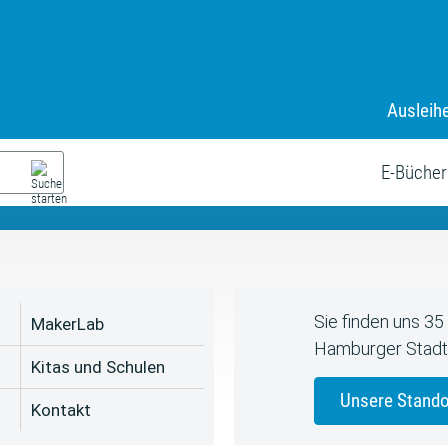
Ausleih
9. Juli bis zum 19. August
s neue Sommerferienprogr
E-Bücher
Sie finden uns 3
MakerLab
Hamburger Stadt
Kitas und Schulen
Unsere Stando
Kontakt