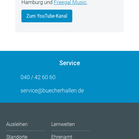
Hamburg und
Freegal Music
.
Zum YouTube-Kanal
Service
040 / 42 60 60
service@buecherhallen.de
Ausleihen
Lernwelten
Standorte
Ehrenamt