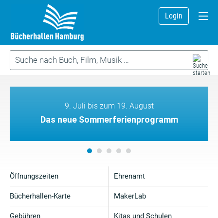
Login
9. Juli bis zum 19. August
Das neue Sommerferienprogramm
Öffnungszeiten
Ehrenamt
Bücherhallen-Karte
MakerLab
Gebühren
Kitas und Schulen