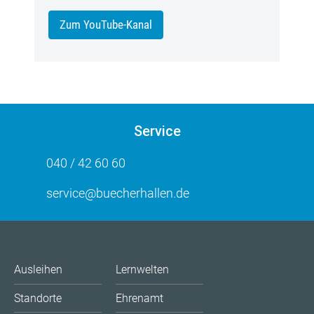
Zum YouTube-Kanal
Service
040 / 42 60 60
service@buecherhallen.de
Ausleihen
Lernwelten
Standorte
Ehrenamt