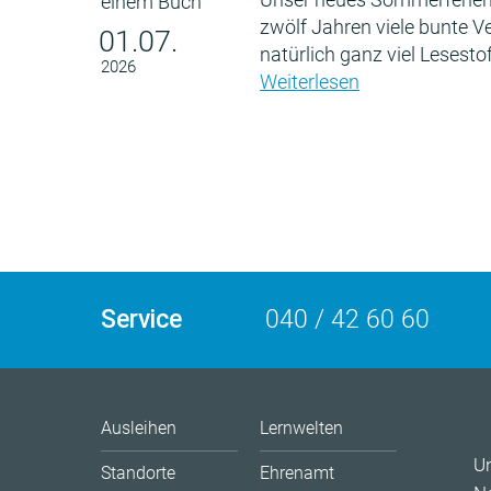
zwölf Jahren viele bunte 
01.07.
natürlich ganz viel Lesestof
2026
Weiterlesen
Service
040 / 42 60 60
Ausleihen
Lernwelten
U
Standorte
Ehrenamt