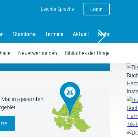
Leichte Sprache
Login
en
Standorte
Termine
Aktuell
Mehr
amm
halle
Neuerwerbungen
Bibliothek der Dinge
5 Mal im gesamten
gebiet
rte