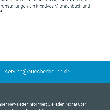
Veranstaltungen, ein kreatives Mitmachbuch und
f.
service@buecherhallen.de
nser
Newsletter
informiert Sie jeden Monat über