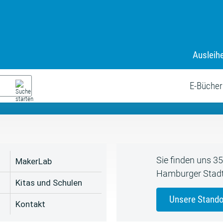
Ausleih
9. Juli bis zum 19. August
s neue Sommerferienprogr
E-Bücher
Sie finden uns 3
MakerLab
Hamburger Stadt
Kitas und Schulen
Unsere Stando
Kontakt