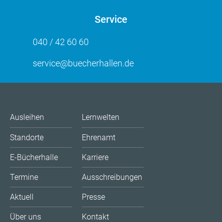
Service
040 / 42 60 60
service@buecherhallen.de
Ausleihen
Lernwelten
Standorte
Ehrenamt
E-Bücherhalle
Karriere
Termine
Ausschreibungen
Aktuell
Presse
Über uns
Kontakt