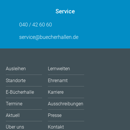
Service
040 / 42 60 60
service@buecherhallen.de
Ausleihen
Lernwelten
Standorte
Ehrenamt
E-Bücherhalle
Karriere
Termine
Ausschreibungen
Aktuell
Presse
Über uns
Kontakt