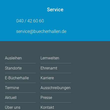
Service
040 / 42 60 60
service@buecherhallen.de
Ausleihen
Lernwelten
Standorte
Ehrenamt
E-Bücherhalle
Karriere
Termine
Ausschreibungen
Aktuell
Presse
Über uns
Kontakt