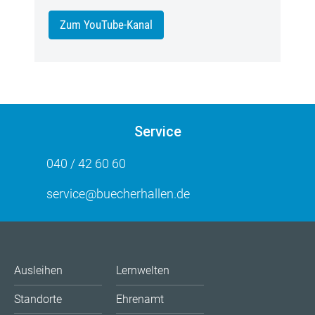
Zum YouTube-Kanal
Service
040 / 42 60 60
service@buecherhallen.de
Ausleihen
Lernwelten
Standorte
Ehrenamt