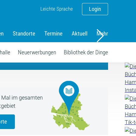
Leichte Sprache
Login
en
Standorte
Termine
Aktuell
Mehr
amm
halle
Neuerwerbungen
Bibliothek der Dinge
5 Mal im gesamten
gebiet
rte