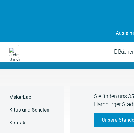
Ausleih
9. Juli bis zum 19. August
s neue Sommerferienprogr
E-Bücher
Sie finden uns 3
MakerLab
Hamburger Stadt
Kitas und Schulen
Unsere Stando
Kontakt