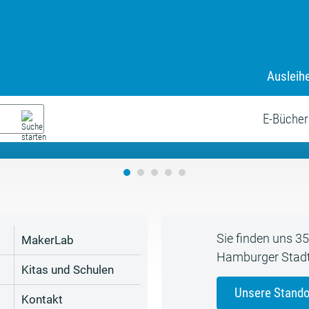
Ausleih
9. Juli bis zum 19. August
s neue Sommerferienprogr
E-Bücher
Sie finden uns 3
MakerLab
Hamburger Stadt
Kitas und Schulen
Unsere Stando
Kontakt