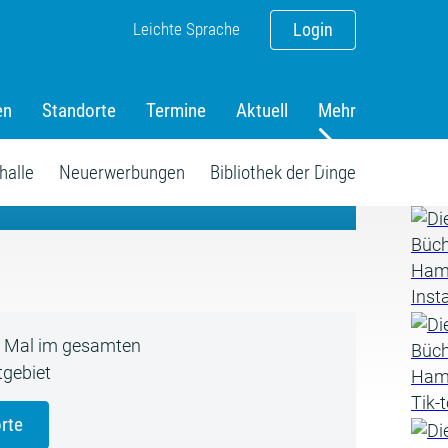
Leichte Sprache
Login
en
Standorte
Termine
Aktuell
Mehr
amm
halle
Neuerwerbungen
Bibliothek der Dinge
5 Mal im gesamten
gebiet
rte