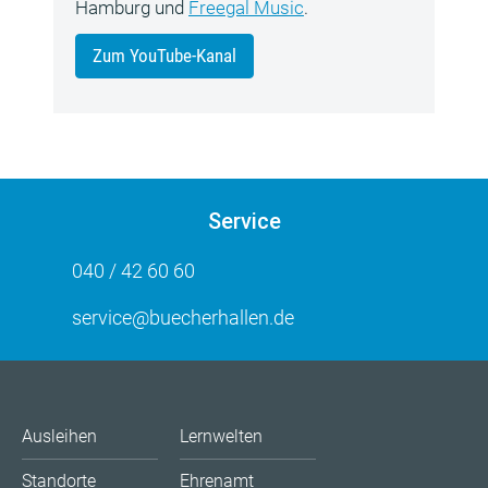
Hamburg und
Freegal Music
.
Zum YouTube-Kanal
Service
040 / 42 60 60
service@buecherhallen.de
Ausleihen
Lernwelten
Standorte
Ehrenamt