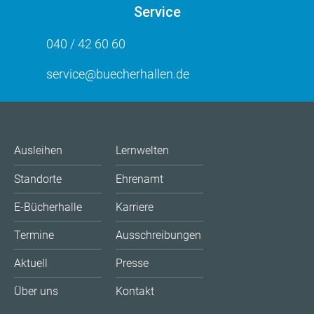
Service
040 / 42 60 60
service@buecherhallen.de
Ausleihen
Lernwelten
Standorte
Ehrenamt
E-Bücherhalle
Karriere
Termine
Ausschreibungen
Aktuell
Presse
Über uns
Kontakt