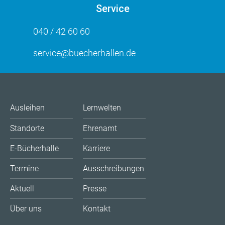
Service
040 / 42 60 60
service@buecherhallen.de
Ausleihen
Lernwelten
Standorte
Ehrenamt
E-Bücherhalle
Karriere
Termine
Ausschreibungen
Aktuell
Presse
Über uns
Kontakt