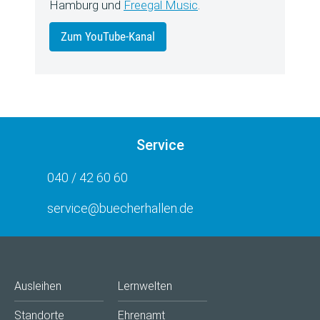
Hamburg und
Freegal Music
.
Zum YouTube-Kanal
Service
040 / 42 60 60
service@buecherhallen.de
Ausleihen
Lernwelten
Standorte
Ehrenamt