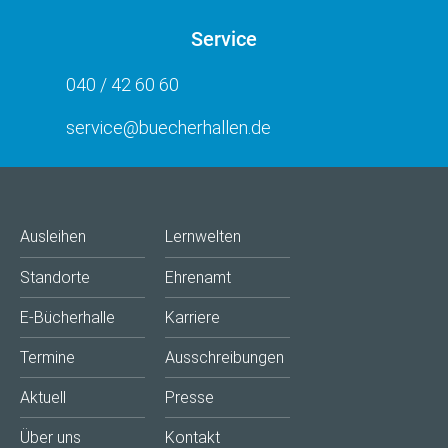
Service
040 / 42 60 60
service@buecherhallen.de
Ausleihen
Lernwelten
Standorte
Ehrenamt
E-Bücherhalle
Karriere
Termine
Ausschreibungen
Aktuell
Presse
Über uns
Kontakt