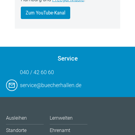
Zum YouTube-Kanal
Service
040 / 42 60 60
service@buecherhallen.de
Ausleihen
Lernwelten
Standorte
Ehrenamt