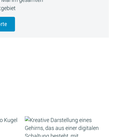
gebiet
rte