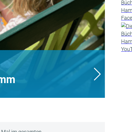
amm
5 Mal im gesamten