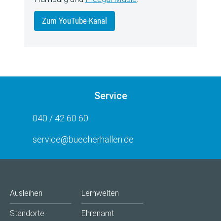
Zum YouTube-Kanal
Service
040 / 42 60 60
service@buecherhallen.de
Ausleihen
Lernwelten
Standorte
Ehrenamt