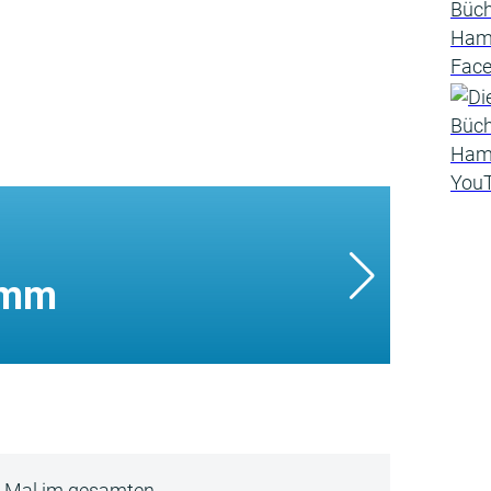
amm
5 Mal im gesamten