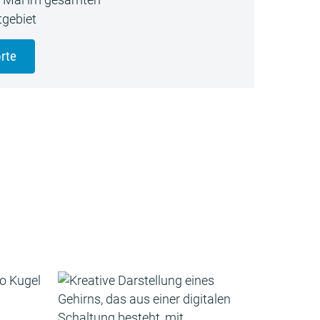
gebiet
rte