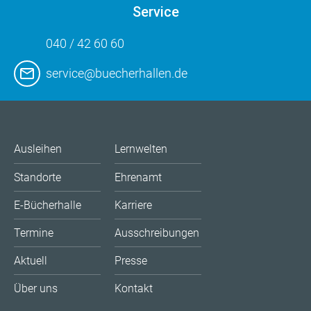
Service
040 / 42 60 60
service@buecherhallen.de
Ausleihen
Lernwelten
Standorte
Ehrenamt
E-Bücherhalle
Karriere
Termine
Ausschreibungen
Aktuell
Presse
Über uns
Kontakt