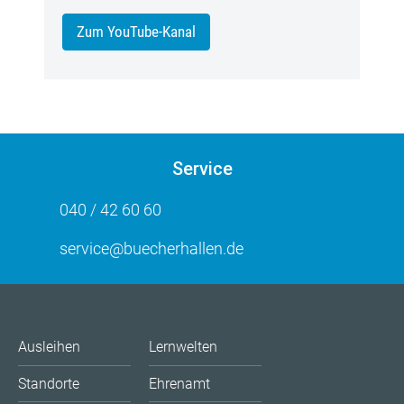
Zum YouTube-Kanal
Service
040 / 42 60 60
service@buecherhallen.de
Ausleihen
Lernwelten
Standorte
Ehrenamt