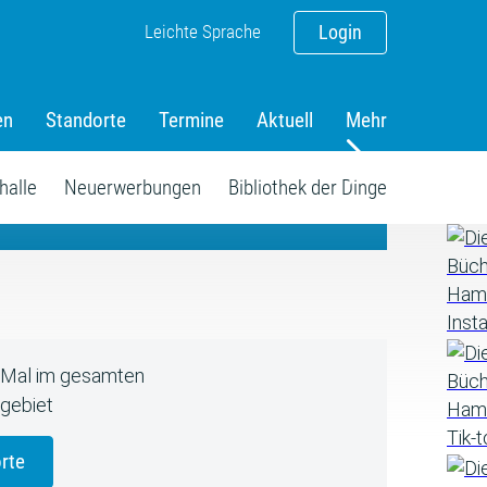
Leichte Sprache
Login
en
Standorte
Termine
Aktuell
Mehr
amm
halle
Neuerwerbungen
Bibliothek der Dinge
5 Mal im gesamten
gebiet
rte