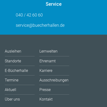
Service
040 / 42 60 60
service@buecherhallen.de
Ausleihen
Lernwelten
Standorte
Ehrenamt
E-Bücherhalle
Karriere
Termine
Ausschreibungen
Aktuell
Presse
Über uns
Kontakt