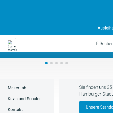
Ausleih
9. Juli bis zum 19. August
s neue Sommerferienprogr
E-Bücher
Sie finden uns 3
MakerLab
Hamburger Stadt
Kitas und Schulen
Unsere Stando
Kontakt