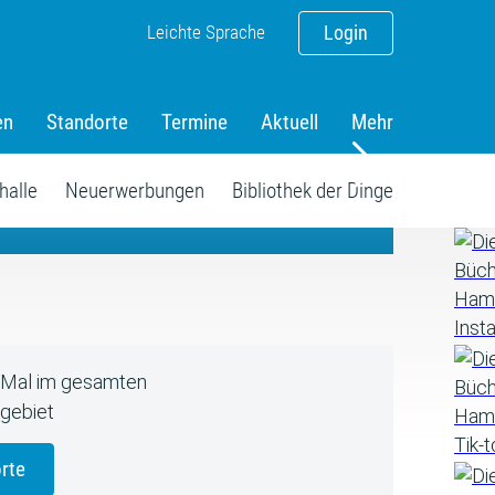
Leichte Sprache
Login
en
Standorte
Termine
Aktuell
Mehr
amm
halle
Neuerwerbungen
Bibliothek der Dinge
5 Mal im gesamten
gebiet
rte