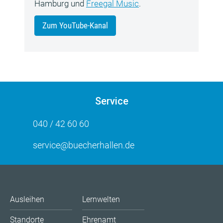
Hamburg und
Freegal Music
.
Zum YouTube-Kanal
Service
040 / 42 60 60
service@buecherhallen.de
Ausleihen
Lernwelten
Standorte
Ehrenamt