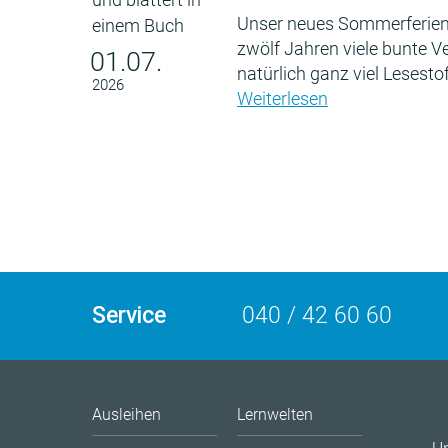
Unser neues Sommerferien
zwölf Jahren viele bunte 
01.07.
natürlich ganz viel Lesestof
2026
Weiterlesen
Service
040 / 42 60 60
Ausleihen
Lernwelten
U