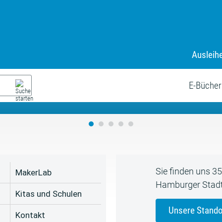
Ausleih
9. Juli bis zum 19. August
s neue Sommerferienprogr
E-Bücher
Sie finden uns 3
MakerLab
Hamburger Stadt
Kitas und Schulen
Unsere Stando
Kontakt