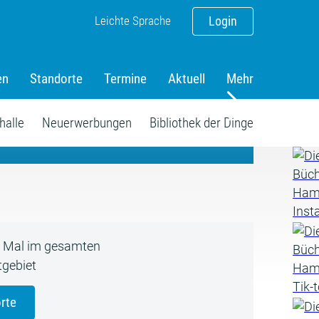
Leichte Sprache
Login
en
Standorte
Termine
Aktuell
Mehr
amm
halle
Neuerwerbungen
Bibliothek der Dinge
5 Mal im gesamten
gebiet
rte