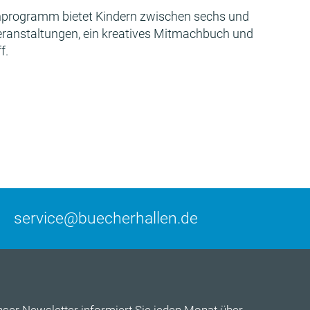
programm bietet Kindern zwischen sechs und
Veranstaltungen, ein kreatives Mitmachbuch und
f.
service@buecherhallen.de
nser
Newsletter
informiert Sie jeden Monat über