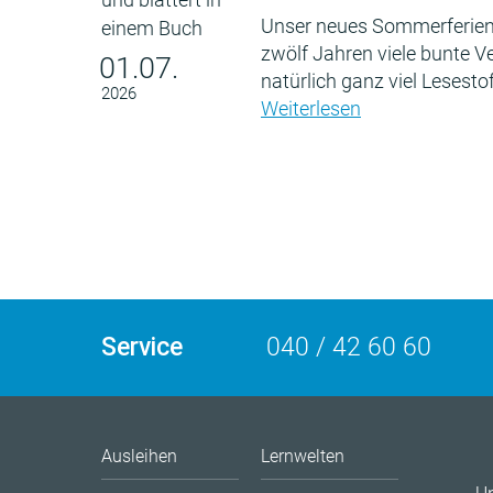
Unser neues Sommerferien
zwölf Jahren viele bunte 
01.07.
natürlich ganz viel Lesestof
2026
Weiterlesen
Service
040 / 42 60 60
Ausleihen
Lernwelten
U