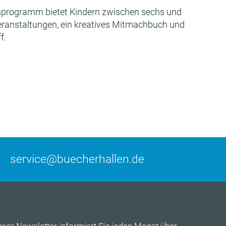
programm bietet Kindern zwischen sechs und
Veranstaltungen, ein kreatives Mitmachbuch und
f.
service@buecherhallen.de
nser
Newsletter
informiert Sie jeden Monat über