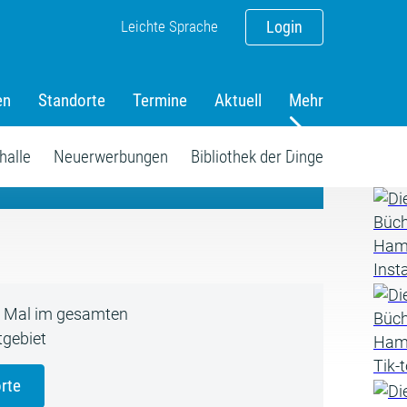
Leichte Sprache
Login
en
Standorte
Termine
Aktuell
Mehr
amm
halle
Neuerwerbungen
Bibliothek der Dinge
5 Mal im gesamten
gebiet
rte