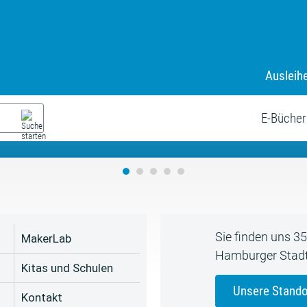
Ausleih
9. Juli bis zum 19. August
s neue Sommerferienprogr
E-Bücher
Sie finden uns 3
MakerLab
Hamburger Stadt
Kitas und Schulen
Unsere Stando
Kontakt